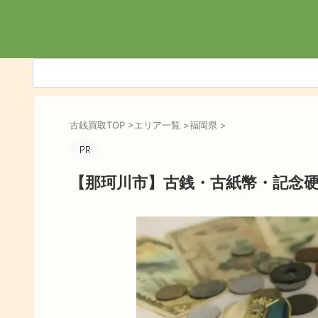
古銭買取TOP
>
エリア一覧
>
福岡県
>
【那珂川市】古銭・古紙幣・記念硬