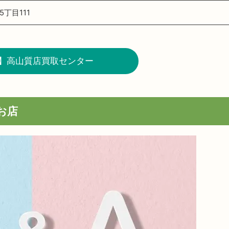
丁目111
】高山質店買取センター
お店