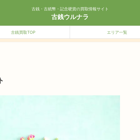
古銭・古紙幣・記念硬貨の買取情報サイト
古銭ウルナラ
古銭買取TOP
エリア一覧
ト