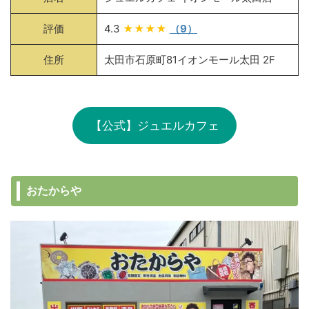
評価
4.3
★★★★
（9）
住所
太田市石原町81イオンモール太田 2F
【公式】ジュエルカフェ
おたからや