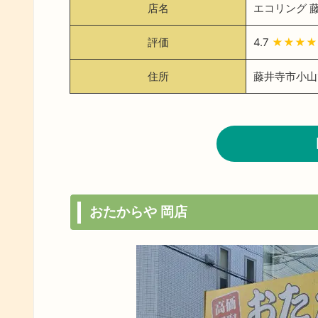
店名
エコリング 
評価
4.7
★★★★
住所
藤井寺市小山1
おたからや 岡店