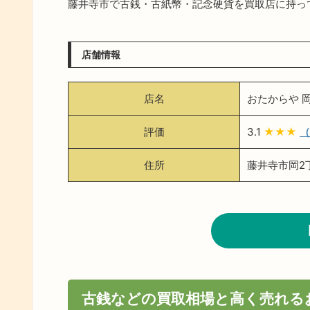
藤井寺市で古銭・古紙幣・記念硬貨を買取店に持っ
店舗情報
店名
おたからや 
評価
3.1
★★★
（
住所
藤井寺市岡2丁
古銭などの買取相場と高く売れる