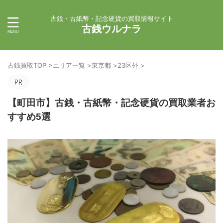
古銭・古紙幣・記念硬貨の買取情報サイト
古銭ウルナラ
古銭買取TOP
>
エリア一覧
>
東京都
>
23区外
>
【町田市】古銭・古紙幣・記念硬貨の買取業者お
すすめ5選