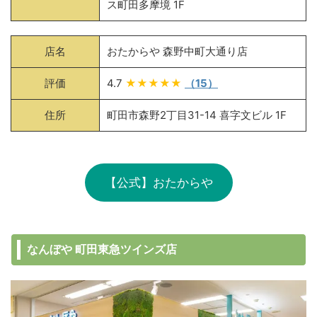
ス町田多摩境 1F
店名
おたからや 森野中町大通り店
評価
4.7
★★★★★
（15）
住所
町田市森野2丁目31-14 喜字文ビル 1F
【公式】おたからや
なんぼや 町田東急ツインズ店